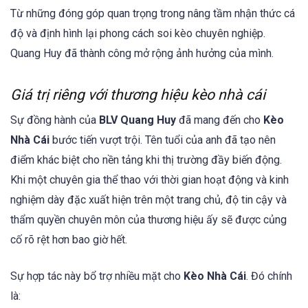
Từ những đóng góp quan trọng trong nâng tầm nhận thức cá
độ và định hình lại phong cách soi kèo chuyên nghiệp.
Quang Huy đã thành công mở rộng ảnh hưởng của mình.
Giá trị riêng với thương hiệu kèo nhà cái
Sự đồng hành của
BLV Quang Huy
đã mang đến cho
Kèo
Nhà Cái
bước tiến vượt trội. Tên tuổi của anh đã tạo nên
điểm khác biệt cho nền tảng khi thị trường đầy biến động.
Khi một chuyên gia thể thao với thời gian hoạt động và kinh
nghiệm dày đặc xuất hiện trên một trang chủ, độ tin cậy và
thẩm quyền chuyên môn của thương hiệu ấy sẽ được củng
cố rõ rệt hơn bao giờ hết.
Sự hợp tác này bổ trợ nhiều mặt cho
Kèo Nhà Cái
. Đó chính
là: