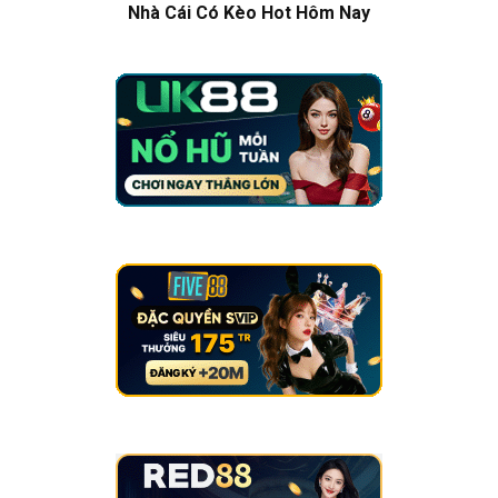
Nhà Cái Có Kèo Hot Hôm Nay