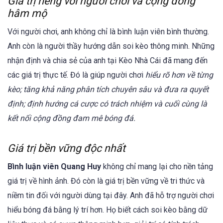
Giá trị riêng với người chơi và cộng đồng
hâm mộ
Với người chơi, anh không chỉ là bình luận viên bình thường.
Anh còn là người thầy hướng dẫn soi kèo thông minh. Những
nhận định và chia sẻ của anh tại Kèo Nhà Cái đã mang đến
các giá trị thực tế. Đó là giúp người chơi
hiểu rõ hơn về từng
kèo; tăng khả năng phân tích chuyên sâu và đưa ra quyết
định; định hướng cá cược có trách nhiệm và cuối cùng là
kết nối cộng đồng đam mê bóng đá.
Giá trị bền vững độc nhất
Bình luận viên Quang Huy
không chỉ mang lại cho nền tảng
giá trị về hình ảnh. Đó còn là giá trị bền vững về tri thức và
niềm tin đối với người dùng tại đây. Anh đã hỗ trợ người chơi
hiểu bóng đá bằng lý trí hơn. Họ biết cách soi kèo bằng dữ