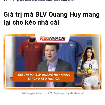
Giá trị mà BLV Quang Huy mang
lại cho kèo nhà cái
Những giá trị nào mà BLV Quang Huy đã đem lại