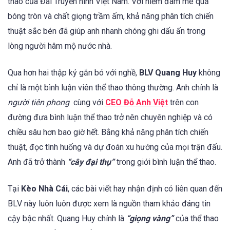
thao của Đài Truyền hình Việt Nam. Với niềm đam mê quả
bóng tròn và chất giọng trầm ấm, khả năng phân tích chiến
thuật sắc bén đã giúp anh nhanh chóng ghi dấu ấn trong
lòng người hâm mộ nước nhà.
Qua hơn hai thập kỷ gắn bó với nghề,
BLV Quang Huy
không
chỉ là một bình luận viên thể thao thông thường. Anh chính là
người tiên phong
cùng với
CEO Đỗ Anh Việt
trên con
đường đưa bình luận thể thao trở nên chuyên nghiệp và có
chiều sâu hơn bao giờ hết. Bằng khả năng phân tích chiến
thuật, đọc tình huống và dự đoán xu hướng của mọi trận đấu.
Anh đã trở thành
“cây đại thụ”
trong giới bình luận thể thao.
Tại
Kèo Nhà Cái
, các bài viết hay nhận định có liên quan đến
BLV này luôn luôn được xem là nguồn tham khảo đáng tin
cậy bậc nhất. Quang Huy chính là
“giọng vàng”
của thể thao