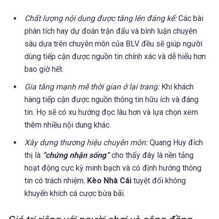
Chất lượng nội dung được tăng lên đáng kể:
Các bài
phân tích hay dự đoán trận đấu và bình luận chuyên
sâu dựa trên chuyên môn của BLV đều sẽ giúp người
dùng tiếp cận được nguồn tin chính xác và dễ hiểu hơn
bao giờ hết.
Gia tăng mạnh mẽ thời gian ở lại trang:
Khi khách
hàng tiếp cận được nguồn thông tin hữu ích và đáng
tin. Họ sẽ có xu hướng đọc lâu hơn và lựa chọn xem
thêm nhiều nội dung khác.
Xây dựng thương hiệu chuyên môn:
Quang Huy đích
thị là
“chứng nhận sống”
cho thấy đây là nền tảng
hoạt động cực kỳ minh bạch và có định hướng thông
tin có trách nhiệm.
Kèo Nhà Cái
tuyệt đối không
khuyến khích cá cược bừa bãi.