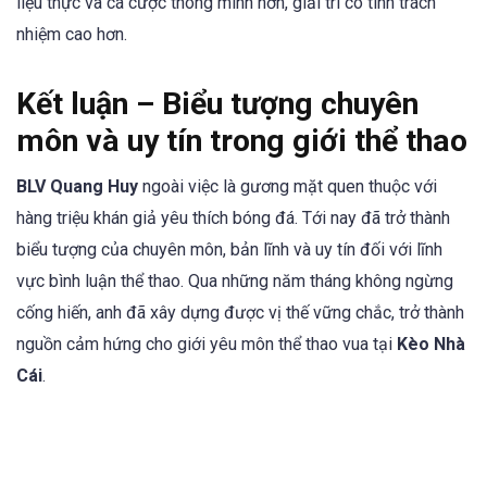
liệu thực và cá cược thông minh hơn, giải trí có tính trách
nhiệm cao hơn.
Kết luận – Biểu tượng chuyên
môn và uy tín trong giới thể thao
BLV Quang Huy
ngoài việc là gương mặt quen thuộc với
hàng triệu khán giả yêu thích bóng đá. Tới nay đã trở thành
biểu tượng của chuyên môn, bản lĩnh và uy tín đối với lĩnh
vực bình luận thể thao. Qua những năm tháng không ngừng
cống hiến, anh đã xây dựng được vị thế vững chắc, trở thành
nguồn cảm hứng cho giới yêu môn thể thao vua tại
Kèo Nhà
Cái
.