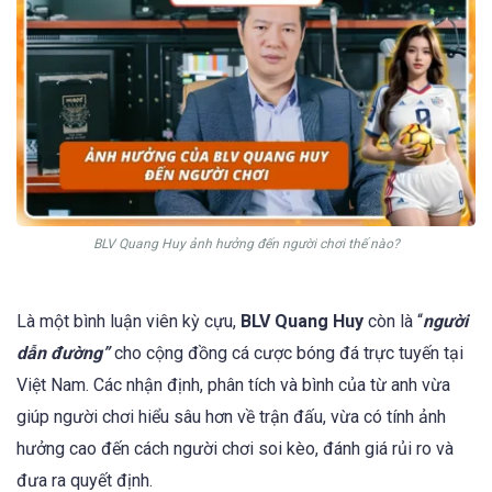
BLV Quang Huy ảnh hưởng đến người chơi thế nào?
Là một bình luận viên kỳ cựu,
BLV Quang Huy
còn là “
người
dẫn đường”
cho cộng đồng cá cược bóng đá trực tuyến tại
Việt Nam. Các nhận định, phân tích và bình của từ anh vừa
giúp người chơi hiểu sâu hơn về trận đấu, vừa có tính ảnh
hưởng cao đến cách người chơi soi kèo, đánh giá rủi ro và
đưa ra quyết định.