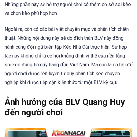
Những phần này sẽ hỗ trợ người chơi có thêm cơ sở soi kèo
và chọn kèo phù hợp hơn.
Ngoài ra, còn có các bài viết chuyên mục và phân tích chiến
thuật. Những nội dung này sẽ do đích thân BLV này đồng
hành cùng đội ngũ biên tập Kèo Nhà Cái thực hiện. Sự hợp
tác này không chỉ là cơ hội khẳng định vị thế của nền tảng
soi kèo đáng tin cậy hàng đầu Việt Nam. Mà còn là cơ hội để
người chơi được rèn luyện tư duy phân tích kèo chuyên
nghiệp khi được tiếp cận kiến thức từ một BLV kỳ cựu.
Ảnh hưởng của BLV Quang Huy
đến người chơi