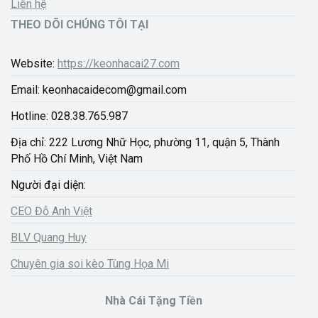
Liên hệ
THEO DÕI CHÚNG TÔI TẠI
Website:
https://keonhacai27.com
Email:
keonhacaidecom@gmail.com
Hotline: 028.38.765.987
Địa chỉ: 222 Lương Nhữ Học, phường 11, quận 5, Thành
Phố Hồ Chí Minh, Việt Nam
Người đại diện:
CEO Đỗ Anh Việt
BLV Quang Huy
Chuyên gia soi kèo Tùng Họa Mi
Nhà Cái Tặng Tiền