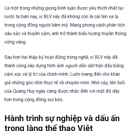
Là một trong những giọng bình luận được yêu thích nhất tại
nước ta hiện nay, vị BLV này đã không còn là cái tên xa lạ
trong cộng đồng người hâm mộ. Mang phong cách phân tích
sâu sắc và truyền cảm, anh trở thành biểu tượng truyền thông
vững vàng.
Sau hơn hai thập kỷ hoạt động trong nghề, vị BLV này đã
thành công xây dựng hình ảnh
người dẫn dắt
trận đấu bằng
cảm xúc và lý trí của chính mình. Luôn mang đến cho khán
giả những góc nhìn thực tế về chuyên môn. Nhờ vậy, tên tuổi
của Quang Huy ngày càng được nhắc đến với mật độ dày
hơn trong cộng đồng soi kèo.
Hành trình sự nghiệp và dấu ấn
trong làng thể thao Việt