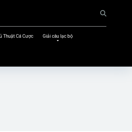
ủ Thuật Cá Cược
Giải câu lạc bộ