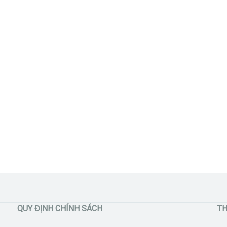
QUY ĐỊNH CHÍNH SÁCH
TH