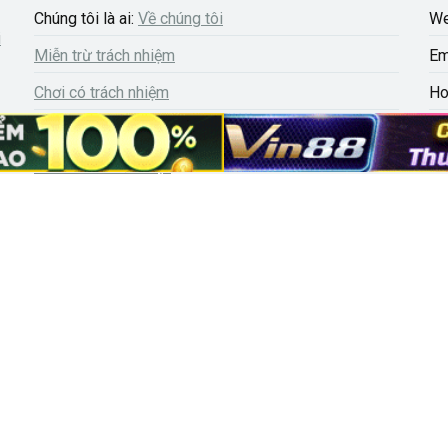
Chúng tôi là ai:
Về chúng tôi
We
i
Miễn trừ trách nhiệm
Em
Chơi có trách nhiệm
Ho
Điều khoản dịch vụ
Đị
Th
Chính sách bảo mật
Ng
Liên hệ
CE
BL
Ch
Nhà Cái Tặng Tiền
D88
|
SV88
|
DEBET
|
SIN88
|
ZBET
|
SKY88
|
VIN88
|
Z