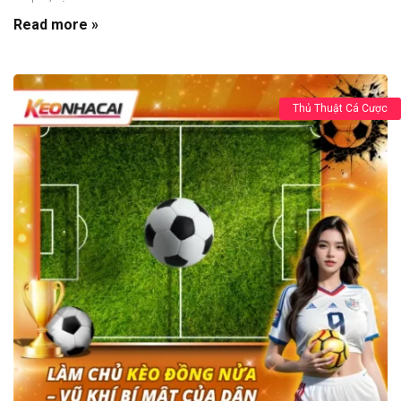
Read more »
Thủ Thuật Cá Cược