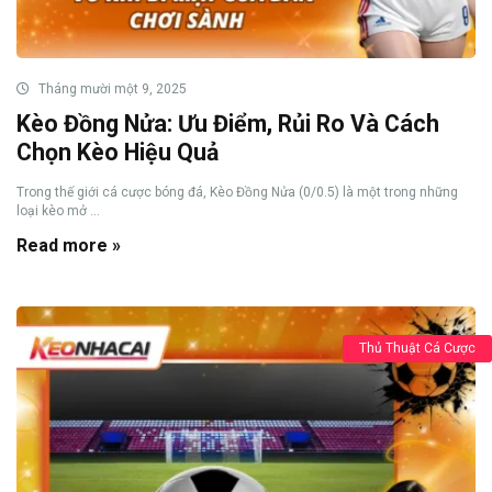
Tháng mười một 9, 2025
Kèo Đồng Nửa: Ưu Điểm, Rủi Ro Và Cách
Chọn Kèo Hiệu Quả
Trong thế giới cá cược bóng đá, Kèo Đồng Nửa (0/0.5) là một trong những
loại kèo mở ...
Read more »
Thủ Thuật Cá Cược