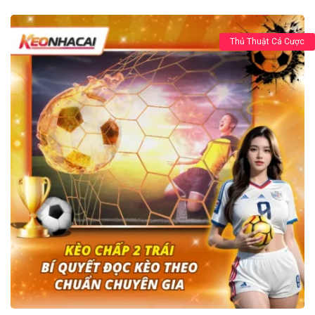
Thủ Thuật Cá Cược