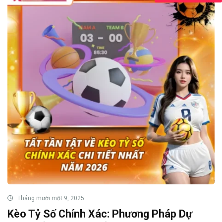
Tháng mười một 9, 2025
Kèo Tỷ Số Chính Xác: Phương Pháp Dự