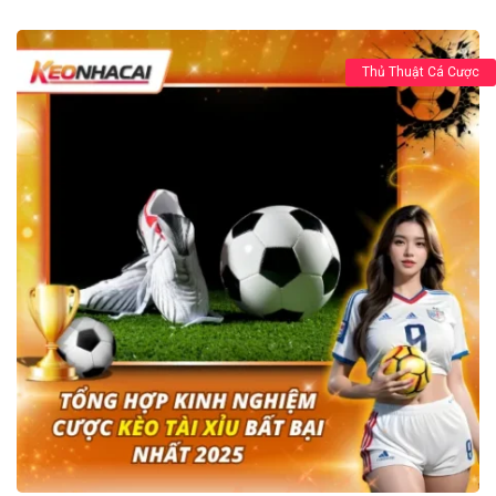
Thủ Thuật Cá Cược