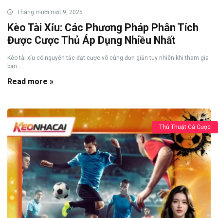
Tháng mười một 9, 2025
Kèo Tài Xỉu: Các Phương Pháp Phân Tích
Được Cược Thủ Áp Dụng Nhiều Nhất
Kèo tài xỉu có nguyên tắc đặt cược vô cùng đơn giản tuy nhiên khi tham gia
bạn ...
Read more »
Thủ Thuật Cá Cược