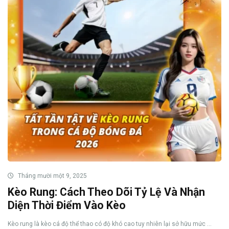
Tháng mười một 9, 2025
Kèo Rung: Cách Theo Dõi Tỷ Lệ Và Nhận
Diện Thời Điểm Vào Kèo
Kèo rung là kèo cá độ thể thao có độ khó cao tuy nhiên lại sở hữu mức ...