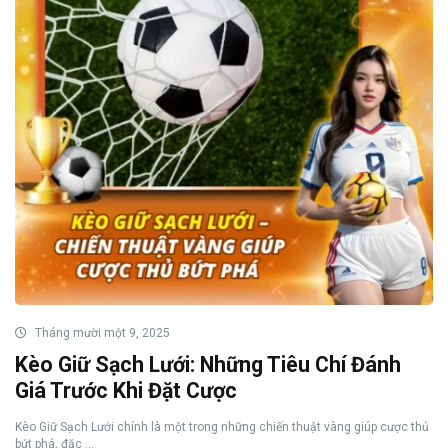
Tháng mười một 9, 2025
Kèo Giữ Sạch Lưới: Những Tiêu Chí Đánh
Giá Trước Khi Đặt Cược
Kèo Giữ Sạch Lưới chính là một trong những chiến thuật vàng giúp cược thủ
bứt phá, đặc ...