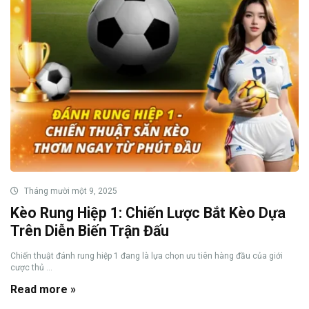
Tháng mười một 9, 2025
Kèo Rung Hiệp 1: Chiến Lược Bắt Kèo Dựa
Trên Diễn Biến Trận Đấu
Chiến thuật đánh rung hiệp 1 đang là lựa chọn ưu tiên hàng đầu của giới
cược thủ ...
Read more »