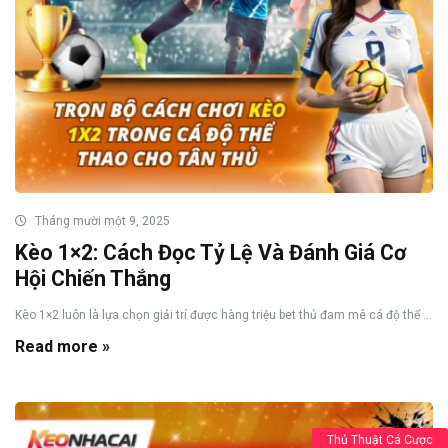
Tháng mười một 9, 2025
Kèo 1×2: Cách Đọc Tỷ Lệ Và Đánh Giá Cơ
Hội Chiến Thắng
Kèo 1×2 luôn là lựa chọn giải trí được hàng triệu bet thủ đam mê cá độ thể ...
Read more »
Thủ Thuật Cá Cược