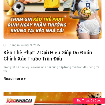
Tháng mười một 9, 2025
Kèo Thẻ Phạt: 7 Dấu Hiệu Giúp Dự Đoán
Chính Xác Trước Trận Đấu
Trong tất cả các loại kèo mà nhà cái cung cấp trong mỗi trận đấu bóng đá
thì ...
Read more »
Thủ Thuật Cá Cược