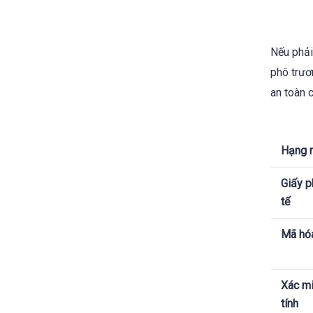
Nếu phải
phô trươ
an toàn 
Hạng 
Giấy 
tế
Mã hóa
Xác m
tính