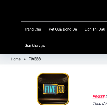
Trang Chủ
Kết Quả Bóng Đá
Lịch Thi Đấu
Giải khu vực
Home
»
FIVE88
FIVE88
Theo đá