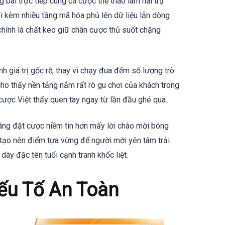
 bài trực tiếp cùng cá cược thể thao làm hai trụ
đi kèm nhiều tầng mã hóa phủ lên dữ liệu lẫn dòng
chính là chất keo giữ chân cược thủ suốt chặng
h giá trị gốc rễ, thay vì chạy đua đếm số lượng trò
ho thấy nền tảng nắm rất rõ gu chơi của khách trong
 cược Việt thấy quen tay ngay từ lần đầu ghé qua.
đáng đặt cược niềm tin hơn mấy lời chào mời bóng
 tạo nên điểm tựa vững để người mới yên tâm trải
dày đặc tên tuổi cạnh tranh khốc liệt.
ếu Tố An Toàn