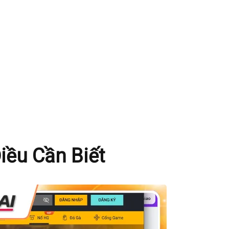
iều Cần Biết