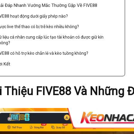
iải Đáp Nhanh Vướng Mắc Thường Gặp Về FIVE88
IVE88 hoạt động dưới giấy phép nào?
ược live thể thao có bị trễ kèo nhiều không?
ữ liệu cá nhân cung cấp lúc tạo tài khoản có được giữ kín
hông?
IVE88 có hỗ trợ kèo chẵn lẻ và kèo tuồng không?
ời Kết
i Thiệu FIVE88 Và Những Đ