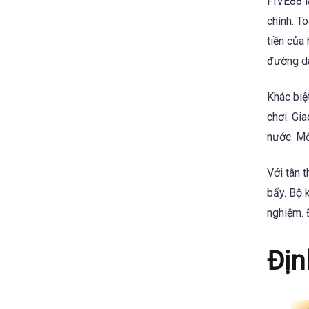
FIVE88 l
chính. T
tiền của
đường dà
Khác biệ
chơi. Gi
nước. Mỗ
Với tân 
bẩy. Bộ 
nghiệm. 
Địn