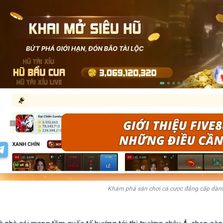
Khám phá sân chơi cá cược đẳng cấp dàn