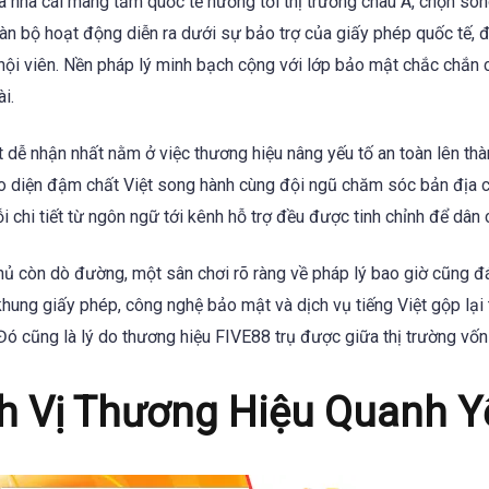
à nhà cái mang tầm quốc tế hướng tới thị trường châu Á, chọn sòng
oàn bộ hoạt động diễn ra dưới sự bảo trợ của giấy phép quốc tế, 
 hội viên. Nền pháp lý minh bạch cộng với lớp bảo mật chắc chắn 
i.
t dễ nhận nhất nằm ở việc thương hiệu nâng yếu tố an toàn lên thàn
ao diện đậm chất Việt song hành cùng đội ngũ chăm sóc bản địa c
i chi tiết từ ngôn ngữ tới kênh hỗ trợ đều được tinh chỉnh để dân
thủ còn dò đường, một sân chơi rõ ràng về pháp lý bao giờ cũng 
khung giấy phép, công nghệ bảo mật và dịch vụ tiếng Việt gộp lại
Đó cũng là lý do thương hiệu FIVE88 trụ được giữa thị trường vốn 
h Vị Thương Hiệu Quanh Y