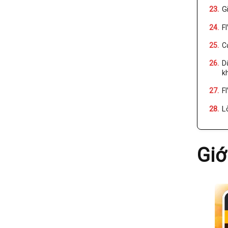
G
F
C
D
k
F
L
Giớ