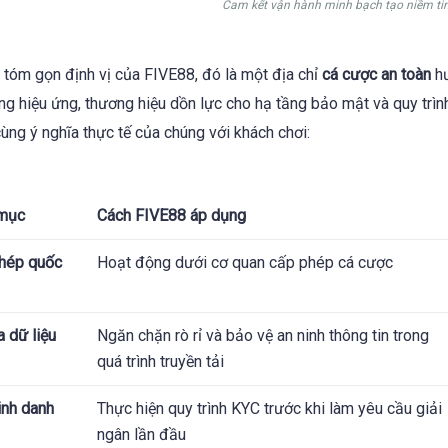
Cam kết vận hành minh bạch tạo niềm ti
 tóm gọn định vị của FIVE88, đó là một địa chỉ
cá cược an toàn
hư
ng hiệu ứng, thương hiệu dồn lực cho hạ tầng bảo mật và quy trìn
cùng ý nghĩa thực tế của chúng với khách chơi:
mục
Cách FIVE88 áp dụng
phép quốc
Hoạt động dưới cơ quan cấp phép cá cược
 dữ liệu
Ngăn chặn rò rỉ và bảo vệ an ninh thông tin trong
quá trình truyền tải
inh danh
Thực hiện quy trình KYC trước khi làm yêu cầu giải
ngân lần đầu