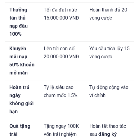
Thưởng
Tối đa đạt mức
Hoàn thành đủ 20
tân thủ
15.000.000 VNĐ
vòng cược
nạp đầu
100%
Khuyến
Lên tới con số
Yêu cầu tích lũy 15
mãi nạp
20.000.000 VNĐ
vòng cược
50% khoản
mở màn
Hoàn trả
Tỷ lệ siêu cao
Tự động cộng vào
ngày
chạm mốc 1.5%
ví chính
không giới
hạn
Quà tặng
Tặng ngay 100K
Hoàn tất thao tác
trải
vốn trải nghiệm
sau
đăng ký