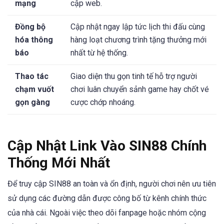
mạng
cập web.
Đồng bộ
Cập nhật ngay lập tức lịch thi đấu cùng
hóa thông
hàng loạt chương trình tặng thưởng mới
báo
nhất từ hệ thống.
Thao tác
Giao diện thu gọn tinh tế hỗ trợ người
chạm vuốt
chơi luân chuyển sảnh game hay chốt vé
gọn gàng
cược chớp nhoáng.
Cập Nhật Link Vào SIN88 Chính
Thống Mới Nhất
Để truy cập SIN88 an toàn và ổn định, người chơi nên ưu tiên
sử dụng các đường dẫn được công bố từ kênh chính thức
của nhà cái. Ngoài việc theo dõi fanpage hoặc nhóm cộng