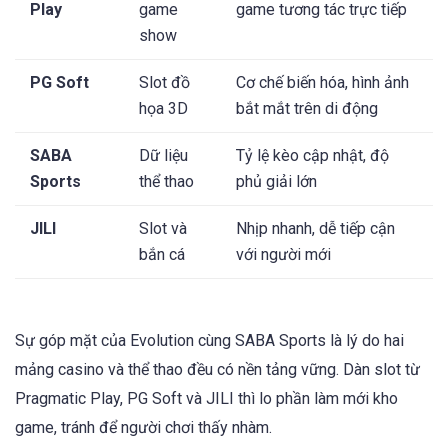
Play
game
game tương tác trực tiếp
show
PG Soft
Slot đồ
Cơ chế biến hóa, hình ảnh
họa 3D
bắt mắt trên di động
SABA
Dữ liệu
Tỷ lệ kèo cập nhật, độ
Sports
thể thao
phủ giải lớn
JILI
Slot và
Nhịp nhanh, dễ tiếp cận
bắn cá
với người mới
Sự góp mặt của Evolution cùng SABA Sports là lý do hai
mảng casino và thể thao đều có nền tảng vững. Dàn slot từ
Pragmatic Play, PG Soft và JILI thì lo phần làm mới kho
game, tránh để người chơi thấy nhàm.