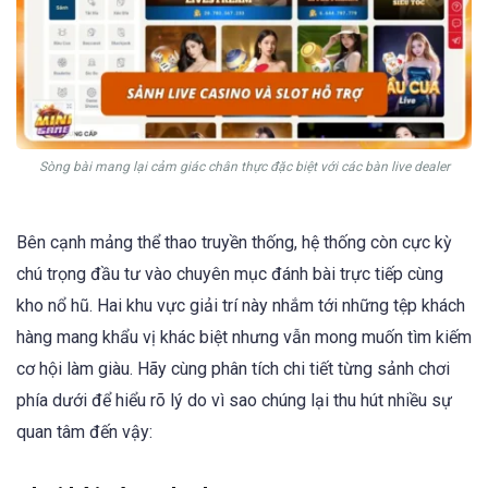
Sòng bài mang lại cảm giác chân thực đặc biệt với các bàn live dealer
Bên cạnh mảng thể thao truyền thống, hệ thống còn cực kỳ
chú trọng đầu tư vào chuyên mục đánh bài trực tiếp cùng
kho nổ hũ. Hai khu vực giải trí này nhắm tới những tệp khách
hàng mang khẩu vị khác biệt nhưng vẫn mong muốn tìm kiếm
cơ hội làm giàu. Hãy cùng phân tích chi tiết từng sảnh chơi
phía dưới để hiểu rõ lý do vì sao chúng lại thu hút nhiều sự
quan tâm đến vậy: