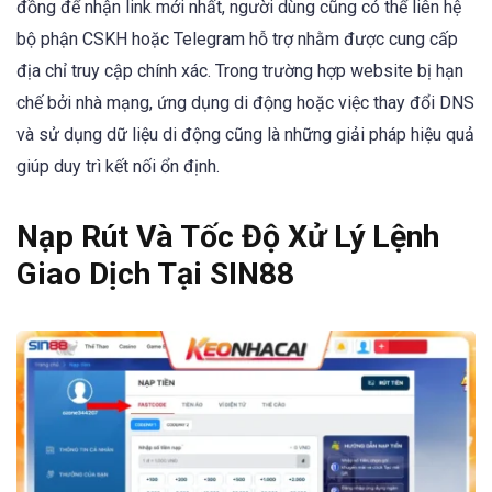
đồng để nhận link mới nhất, người dùng cũng có thể liên hệ
bộ phận CSKH hoặc Telegram hỗ trợ nhằm được cung cấp
địa chỉ truy cập chính xác. Trong trường hợp website bị hạn
chế bởi nhà mạng, ứng dụng di động hoặc việc thay đổi DNS
và sử dụng dữ liệu di động cũng là những giải pháp hiệu quả
giúp duy trì kết nối ổn định.
Nạp Rút Và Tốc Độ Xử Lý Lệnh
Giao Dịch Tại SIN88