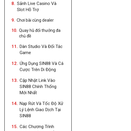
Sảnh Live Casino Và
Slot Hỗ Trợ
Chơi bài cùng dealer
Quay hũ đổi thưởng đa
chủ đề
Dàn Studio Và Đối Tác
Game
Ứng Dụng SIN88 Và Cá
Cược Trên Di Động
Cập Nhật Link Vào
SIN88 Chính Thống
Mới Nhất
Nạp Rút Và Tốc Độ Xử
Lý Lệnh Giao Dịch Tại
SIN88
Các Chương Trình