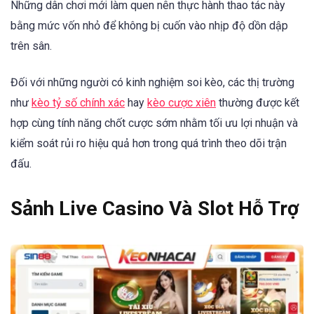
Những dân chơi mới làm quen nên thực hành thao tác này
bằng mức vốn nhỏ để không bị cuốn vào nhịp độ dồn dập
trên sân.
Đối với những người có kinh nghiệm soi kèo, các thị trường
như
kèo tỷ số chính xác
hay
kèo cược xiên
thường được kết
hợp cùng tính năng chốt cược sớm nhằm tối ưu lợi nhuận và
kiểm soát rủi ro hiệu quả hơn trong quá trình theo dõi trận
đấu.
Sảnh Live Casino Và Slot Hỗ Trợ