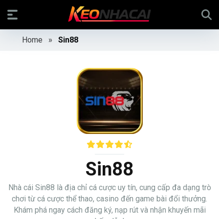
Home
»
Sin88
Sin88
Nhà cái Sin88 là địa chỉ cá cược uy tín, cung cấp đa dạng trò
chơi từ cá cược thể thao, casino đến game bài đổi thưởng.
Khám phá ngay cách đăng ký, nạp rút và nhận khuyến mãi