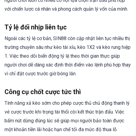
người chơi luôn có nhiều cơ hội lựa chọn trận đấu phù hợp
với chiến lược cá nhân và phong cách quản lý vốn của mình.
Tỷ lệ đổi nhịp liên tục
Ngoài các tỷ lệ cơ bản, SIN88 còn cập nhật liên tục nhiều thị
trường chuyên sâu như kèo tài xỉu, kèo 1X2 và kèo rung hiệp
1. Việc theo dõi biến động tỷ lệ theo thời gian thực giúp
người chơi dễ dàng xác định thời điểm vào lệnh phù hợp thay
vì chỉ đặt cược trước giờ bóng lăn.
Công cụ chốt cược tức thì
Tính năng xả kèo sớm cho phép cược thủ chủ động thanh lý
vé cược trước khi trọng tài thổi còi kết thúc trận đấu. Việc
bấm nút dừng đúng lúc sẽ giúp mọi người bảo toàn được
một khoản tiền lãi hoặc hạn chế tối đa mức độ thua lỗ.