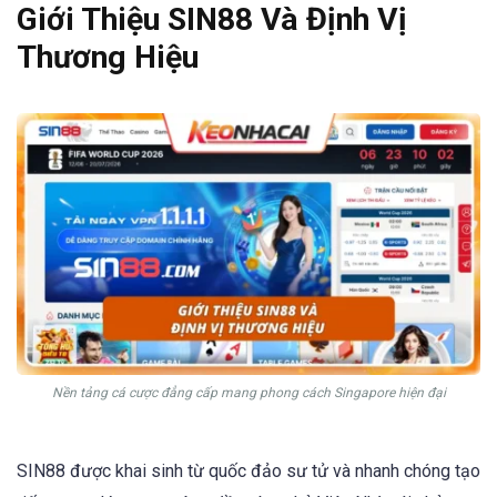
Giới Thiệu SIN88 Và Định Vị
Thương Hiệu
Nền tảng cá cược đẳng cấp mang phong cách Singapore hiện đại
SIN88 được khai sinh từ quốc đảo sư tử và nhanh chóng tạo