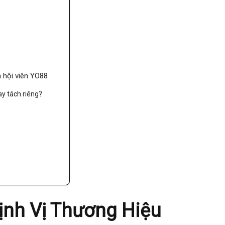
 hội viên YO88
y tách riêng?
ịnh Vị Thương Hiệu