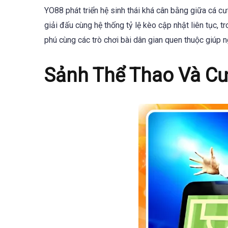
YO88 phát triển hệ sinh thái khá cân bằng giữa cá 
giải đấu cùng hệ thống tỷ lệ kèo cập nhật liên tục, 
phú cùng các trò chơi bài dân gian quen thuộc giúp n
Sảnh Thể Thao Và Cư