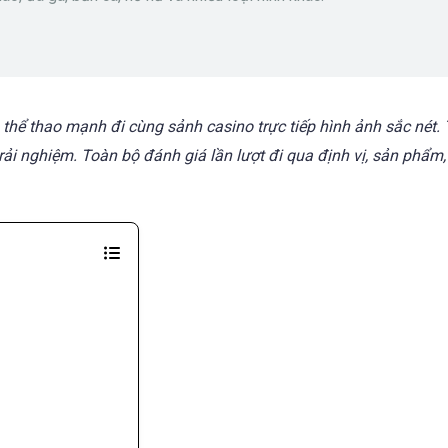
thể thao mạnh đi cùng sảnh casino trực tiếp hình ảnh sắc nét.
ải nghiệm. Toàn bộ đánh giá lần lượt đi qua định vị, sản phẩm,