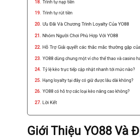
Trình tự nạp tiền
Trình tự rút tiền
Ưu Đãi Và Chương Trình Loyalty Của YO88
Nhóm Người Chơi Phù Hợp Với YO88
Hỗ Trợ Giải quyết các thắc mắc thường gặp của
YO88 dùng chung một ví cho thể thao và casino ha
Tỷ lệ kèo trực tiếp cập nhật nhanh tới mức nào?
Hạng loyalty tại đây có giữ được lâu dài không?
YO88 có hỗ trợ các loại kèo nâng cao không?
Lời Kết
Giới Thiệu YO88 Và Đ