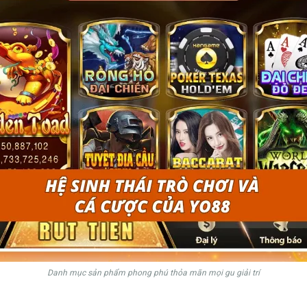
Danh mục sản phẩm phong phú thỏa mãn mọi gu giải trí