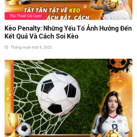
Thủ Thuật Cá Cược
Kèo Penalty: Những Yếu Tố Ảnh Hưởng Đến
Kết Quả Và Cách Soi Kèo
Tháng mười một 9, 2025