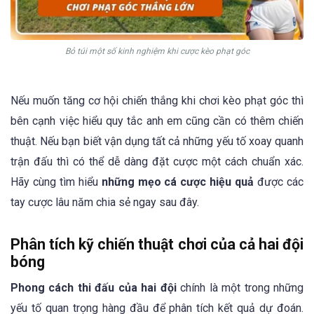
Bỏ túi một số kinh nghiệm khi cược kèo phạt góc
Nếu muốn tăng cơ hội chiến thắng khi chơi kèo phạt góc thì
bên cạnh việc hiểu quy tắc anh em cũng cần có thêm chiến
thuật. Nếu bạn biết vận dụng tất cả những yếu tố xoay quanh
trận đấu thì có thể dễ dàng đặt cược một cách chuẩn xác.
Hãy cùng tìm hiểu
những mẹo cá cược hiệu quả
được các
tay cược lâu năm chia sẻ ngay sau đây.
Phân tích kỹ chiến thuật chơi của cả hai đội
bóng
Phong cách thi đấu của hai đội
chính là một trong những
yếu tố quan trọng hàng đầu để phân tích kết quả dự đoán.