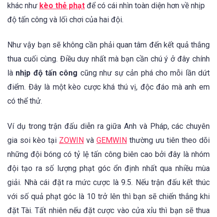
khác như
kèo thẻ phạt
để có cái nhìn toàn diện hơn về nhịp
độ tấn công và lối chơi của hai đội.
Như vậy bạn sẽ không cần phải quan tâm đến kết quả thắng
thua cuối cùng. Điều duy nhất mà bạn cần chú ý ở đây chính
là
nhịp độ tấn công
cũng như sự cản phá cho mỗi lần dứt
điểm. Đây là một kèo cược khá thú vị, độc đáo mà anh em
có thể thử.
Ví dụ trong trận đấu diễn ra giữa Anh và Pháp, các chuyên
gia soi kèo tại
ZOWIN
và
GEMWIN
thường ưu tiên theo dõi
những đội bóng có tỷ lệ tấn công biên cao bởi đây là nhóm
đội tạo ra số lượng phạt góc ổn định nhất qua nhiều mùa
giải. Nhà cái đặt ra mức cược là 9.5. Nếu trận đấu kết thúc
với số quả phạt góc là 10 trở lên thì bạn sẽ chiến thắng khi
đặt Tài. Tất nhiên nếu đặt cược vào cửa xỉu thì bạn sẽ thua