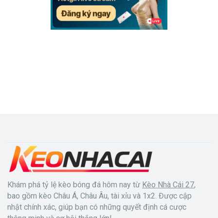
Khám phá tỷ lệ kèo bóng đá hôm nay từ
Kèo Nhà Cái 27
,
bao gồm kèo Châu Á, Châu Âu, tài xỉu và 1x2. Được cập
nhật chính xác, giúp bạn có những quyết định cá cược