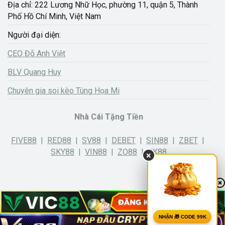
Địa chỉ: 222 Lương Nhữ Học, phường 11, quận 5, Thành
Phố Hồ Chí Minh, Việt Nam
Người đại diện:
CEO Đỗ Anh Việt
BLV Quang Huy
Chuyên gia soi kèo Tùng Họa Mi
Nhà Cái Tặng Tiền
FIVE88
|
RED88
|
SV88
|
DEBET
|
SIN88
|
ZBET
|
SKY88
|
VIN88
|
ZO88
|
UK88
×
© Copyright 2026 keonhacai27.com
NHẬN 🎁 CODE 99K