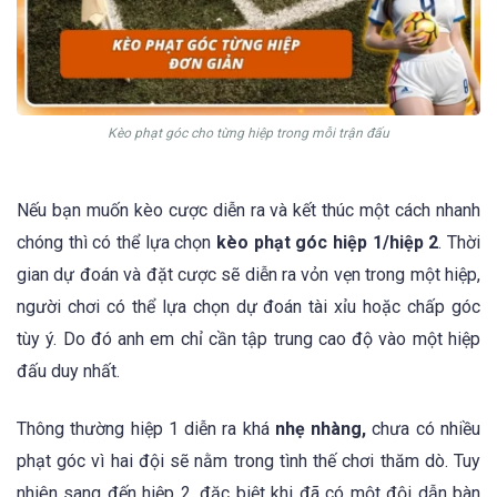
Kèo phạt góc cho từng hiệp trong mỗi trận đấu
Nếu bạn muốn kèo cược diễn ra và kết thúc một cách nhanh
chóng thì có thể lựa chọn
kèo phạt góc hiệp 1/hiệp 2
. Thời
gian dự đoán và đặt cược sẽ diễn ra vỏn vẹn trong một hiệp,
người chơi có thể lựa chọn dự đoán tài xỉu hoặc chấp góc
tùy ý. Do đó anh em chỉ cần tập trung cao độ vào một hiệp
đấu duy nhất.
Thông thường hiệp 1 diễn ra khá
nhẹ nhàng,
chưa có nhiều
phạt góc vì hai đội sẽ nằm trong tình thế chơi thăm dò. Tuy
nhiên sang đến hiệp 2, đặc biệt khi đã có một đội dẫn bàn