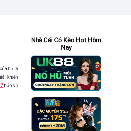
Nhà Cái Có Kèo Hot Hôm
Nay
của họ là
iả, khiến
27
bảo vệ