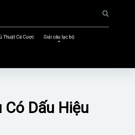
ủ Thuật Cá Cược
Giải câu lạc bộ
u Có Dấu Hiệu