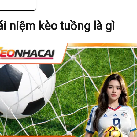
i niệm kèo tuồng là gì