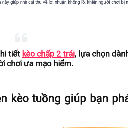
 này giúp nhà cái thu về lợi nhuận khổng lồ, khiến người chơi bị 
i tiết
kèo chấp 2 trái
, lựa chọn dàn
i chơi ưa mạo hiểm.
ện kèo tuồng giúp bạn ph