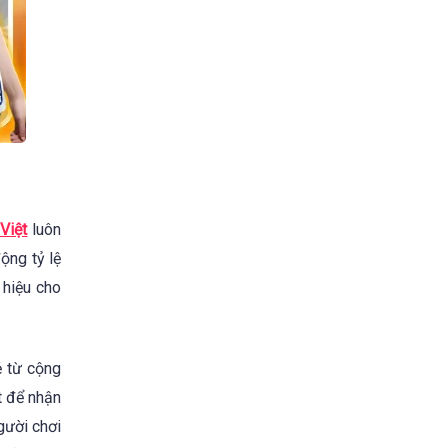
Việt
luôn
ộng tỷ lệ
 hiệu cho
ẻ từ cộng
t để nhận
gười chơi